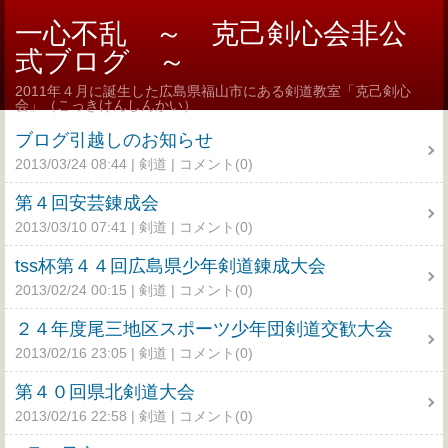
一心不乱 ～ 克己剣心会非公
式ブログ ～
2011年４月に誕生した広島県福山市にある剣道教室「克己剣心
会」（こっきけんしんかい）
ブログ引越しのお知らせ
2013/03/24 08:44
剣道
コメント(0)
第４回安芸錬成会
2013/03/10 07:41
剣道
コメント(0)
tss杯第４４回広島県少年剣道錬成大会
2013/02/24 00:15
剣道
コメント(0)
２４年度尾三地区スポーツ少年団剣道交歓大会
2013/02/16 23:05
剣道
コメント(0)
第４０回県北剣道大会
2013/02/16 22:58
剣道
コメント(0)